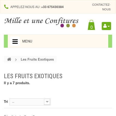
CONTACTEZ-
APPELEZ-NOUS AU :
+33 675430384
NOUS
0
MENU
ACCUEIL
>
Les Fruits Exotiques
LES FRUITS ROUGES
LES FRUITS JAUNES
LES FRUITS EXOTIQUES
LES FRUITS EXOTIQUES
Il y a 7 produits.
EDITIONS LIMITÉES
Tri
--
LES GELÉES