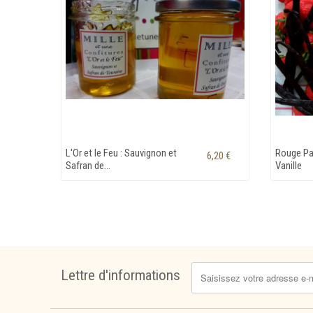
L'Or et le Feu : Sauvignon et
Rouge Pas
6,20 €
Safran de...
Vanille
Lettre d'informations